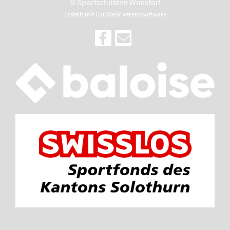
© Sportschützen Winistorf
Erstellt mit ClubDesk Vereinssoftware